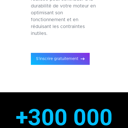
durabilité de votre moteur en
optimisant son
fonctionnement et en
réduisant les contraintes
inutiles.
S'inscrire gratuitement
+300 000