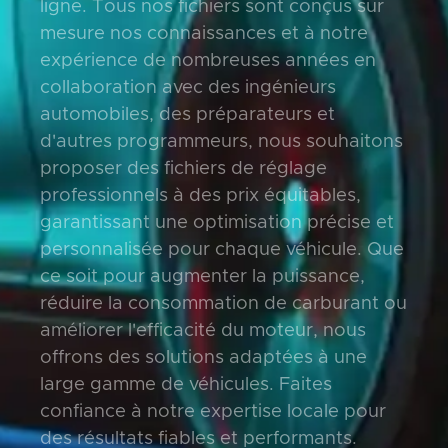
ligne. Tous nos fichiers sont conçus sur
mesure nos connaissances et à notre
expérience de nombreuses années en
collaboration avec des ingénieurs
automobiles, des préparateurs et
d'autres programmeurs, nous souhaitons
proposer des fichiers de réglage
professionnels à des prix équitables,
garantissant une optimisation précise et
personnalisée pour chaque véhicule. Que
ce soit pour augmenter la puissance,
réduire la consommation de carburant ou
améliorer l'efficacité du moteur, nous
offrons des solutions adaptées à une
large gamme de véhicules. Faites
confiance à notre expertise locale pour
des résultats fiables et performants.