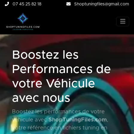
07 45 25 82 18
Shoptuningfiles@gmail.com
Boostez les
Performances de
votre Véhicule
avec nous
Boostez les performances de votre
véhicule avec
ShopTuningFiles.com
,
votre référence en fichiers tuning en