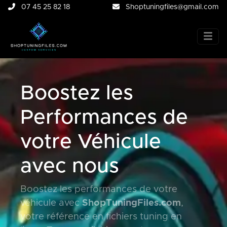
07 45 25 82 18
Shoptuningfiles@gmail.com
Boostez les
Performances de
votre Véhicule
avec nous
Boostez les performances de votre
véhicule avec
ShopTuningFiles.com
,
votre référence en fichiers tuning en