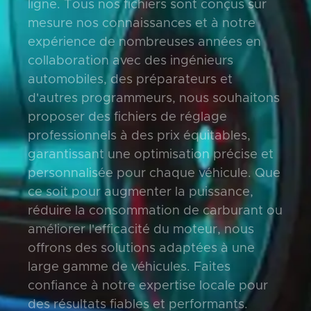
ligne. Tous nos fichiers sont conçus sur
mesure nos connaissances et à notre
expérience de nombreuses années en
collaboration avec des ingénieurs
automobiles, des préparateurs et
d'autres programmeurs, nous souhaitons
proposer des fichiers de réglage
professionnels à des prix équitables,
garantissant une optimisation précise et
personnalisée pour chaque véhicule. Que
ce soit pour augmenter la puissance,
réduire la consommation de carburant ou
améliorer l'efficacité du moteur, nous
offrons des solutions adaptées à une
large gamme de véhicules. Faites
confiance à notre expertise locale pour
des résultats fiables et performants.