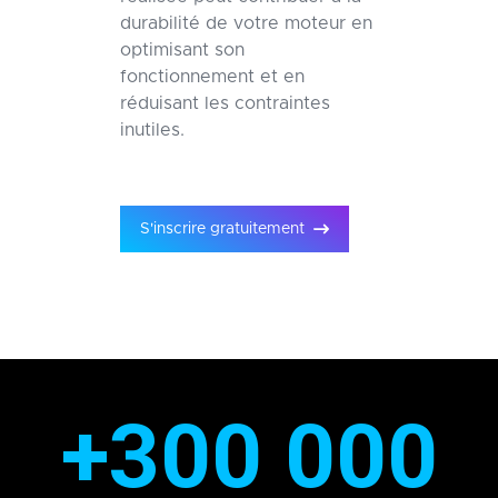
durabilité de votre moteur en
optimisant son
fonctionnement et en
réduisant les contraintes
inutiles.
S'inscrire gratuitement
+300 000