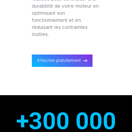
durabilité de votre moteur en
optimisant son
fonctionnement et en
réduisant les contraintes
inutiles.
S'inscrire gratuitement
+300 000