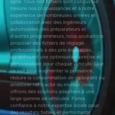
ligne. Tous nos fichiers sont conçus sur
mesure nos connaissances et à notre
expérience de nombreuses années en
collaboration avec des ingénieurs
automobiles, des préparateurs et
d'autres programmeurs, nous souhaitons
proposer des fichiers de réglage
professionnels à des prix équitables,
garantissant une optimisation précise et
personnalisée pour chaque véhicule. Que
ce soit pour augmenter la puissance,
réduire la consommation de carburant ou
améliorer l'efficacité du moteur, nous
offrons des solutions adaptées à une
large gamme de véhicules. Faites
confiance à notre expertise locale pour
des résultats fiables et performants.