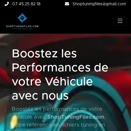
07 45 25 82 18
Shoptuningfiles@gmail.com
Boostez les
Performances de
votre Véhicule
avec nous
Boostez les performances de votre
véhicule avec
ShopTuningFiles.com
,
votre référence en fichiers tuning en