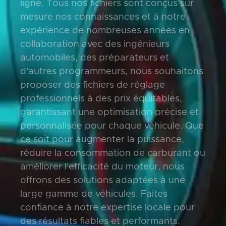
ligne. Tous nos fichiers sont conçus sur
mesure nos connaissances et à notre
expérience de nombreuses années en
collaboration avec des ingénieurs
automobiles, des préparateurs et
d'autres programmeurs, nous souhaitons
proposer des fichiers de réglage
professionnels à des prix équitables,
garantissant une optimisation précise et
personnalisée pour chaque véhicule. Que
ce soit pour augmenter la puissance,
réduire la consommation de carburant ou
améliorer l'efficacité du moteur, nous
offrons des solutions adaptées à une
large gamme de véhicules. Faites
confiance à notre expertise locale pour
des résultats fiables et performants.