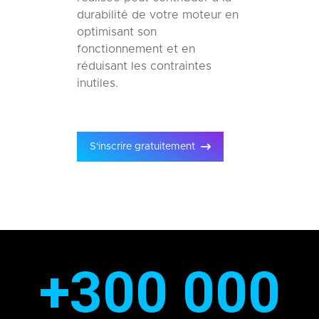
durabilité de votre moteur en
optimisant son
fonctionnement et en
réduisant les contraintes
inutiles.
S'inscrire gratuitement
+300 000