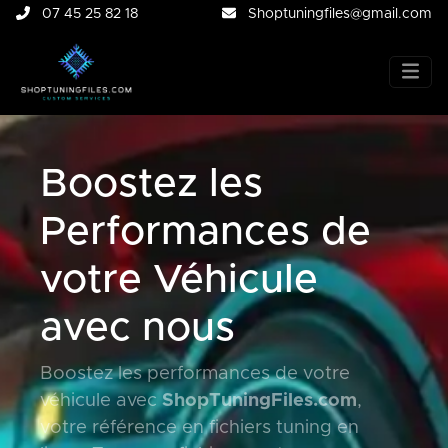
07 45 25 82 18
Shoptuningfiles@gmail.com
Boostez les
Performances de
votre Véhicule
avec nous
Boostez les performances de votre
véhicule avec
ShopTuningFiles.com
,
votre référence en fichiers tuning en