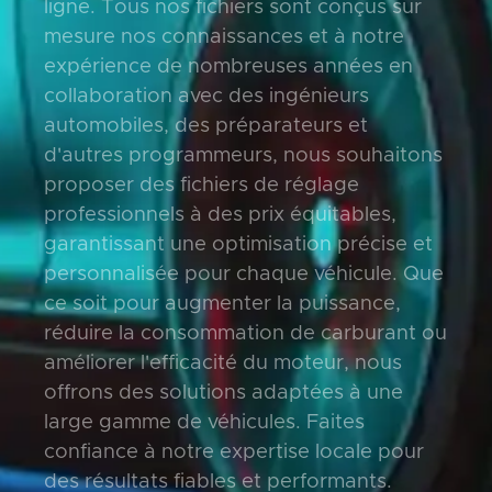
ligne. Tous nos fichiers sont conçus sur
mesure nos connaissances et à notre
expérience de nombreuses années en
collaboration avec des ingénieurs
automobiles, des préparateurs et
d'autres programmeurs, nous souhaitons
proposer des fichiers de réglage
professionnels à des prix équitables,
garantissant une optimisation précise et
personnalisée pour chaque véhicule. Que
ce soit pour augmenter la puissance,
réduire la consommation de carburant ou
améliorer l'efficacité du moteur, nous
offrons des solutions adaptées à une
large gamme de véhicules. Faites
confiance à notre expertise locale pour
des résultats fiables et performants.