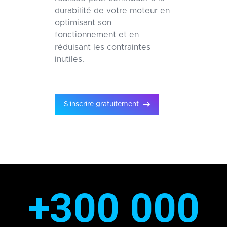
durabilité de votre moteur en
optimisant son
fonctionnement et en
réduisant les contraintes
inutiles.
S'inscrire gratuitement
+300 000