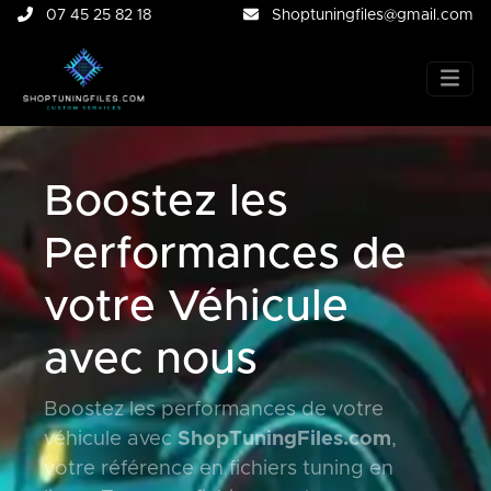
07 45 25 82 18
Shoptuningfiles@gmail.com
Boostez les
Performances de
votre Véhicule
avec nous
Boostez les performances de votre
véhicule avec
ShopTuningFiles.com
,
votre référence en fichiers tuning en